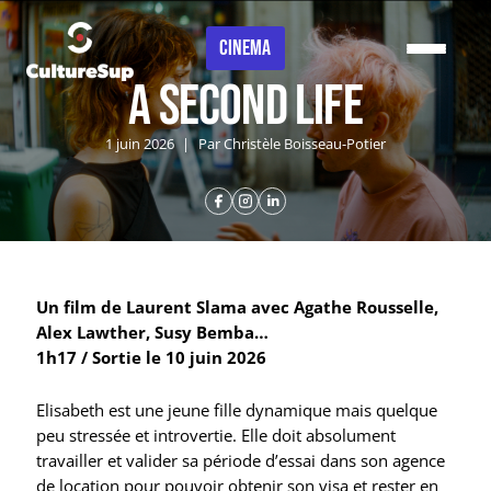
Panneau de gestion des cookies
CINEMA
A second life
1 juin 2026
|
Par Christèle Boisseau-Potier
Un film de Laurent Slama avec Agathe Rousselle,
Alex Lawther, Susy Bemba…
1h17 / Sortie le 10 juin 2026
Elisabeth est une jeune fille dynamique mais quelque
peu stressée et introvertie. Elle doit absolument
travailler et valider sa période d’essai dans son agence
de location pour pouvoir obtenir son visa et rester en