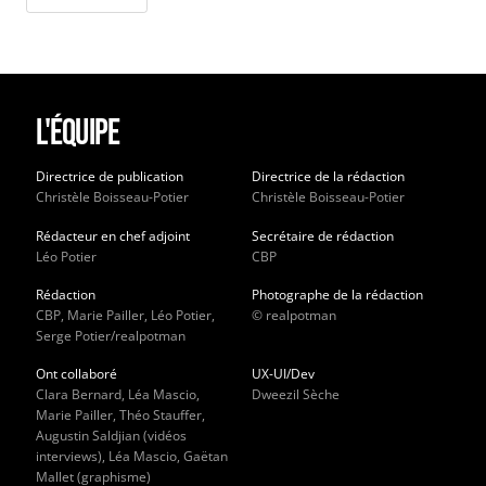
L'équipe
Directrice de publication
Directrice de la rédaction
Christèle Boisseau-Potier
Christèle Boisseau-Potier
Rédacteur en chef adjoint
Secrétaire de rédaction
Léo Potier
CBP
Rédaction
Photographe de la rédaction
CBP, Marie Pailler, Léo Potier,
© realpotman
Serge Potier/realpotman
Ont collaboré
UX-UI/Dev
Clara Bernard, Léa Mascio,
Dweezil Sèche
Marie Pailler, Théo Stauffer,
Augustin Saldjian (vidéos
interviews), Léa Mascio, Gaëtan
Mallet (graphisme)