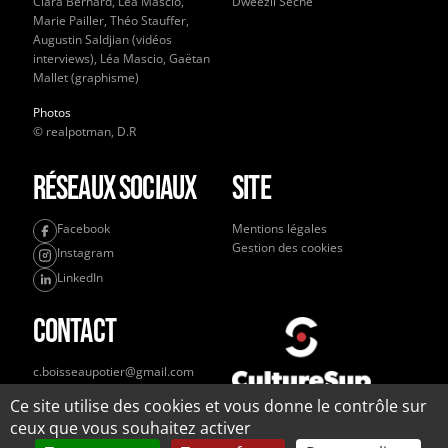
Clara Bernard, Léa Mascio,
Dweezil Sèche
Marie Pailler, Théo Stauffer,
Augustin Saldjian (vidéos
interviews), Léa Mascio, Gaëtan
Mallet (graphisme)
Photos
© realpotman, D.R
Réseaux sociaux
Site
Facebook
Mentions légales
Gestion des cookies
Instagram
LinkedIn
Contact
c.boisseaupotier@gmail.com
+33 6 32 87 26 24
Ce site utilise des cookies et vous donne le contrôle sur
ceux que vous souhaitez activer