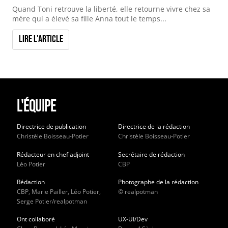
Quand Toni retrouve la liberté, elle retourne vivre chez sa
mère qui a élevé sa fille Anna tout le temps...
Lire l'article
L'équipe
Directrice de publication
Directrice de la rédaction
Christèle Boisseau-Potier
Christèle Boisseau-Potier
Rédacteur en chef adjoint
Secrétaire de rédaction
Léo Potier
CBP
Rédaction
Photographe de la rédaction
CBP, Marie Pailler, Léo Potier,
© realpotman
Serge Potier/realpotman
Ont collaboré
UX-UI/Dev