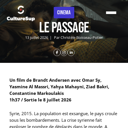
Panneau de gestion des cookies
CINEMA
Le passage
13 juillet 2026
|
Par Christèle Boisseau-Potier
Un film de Brandt Andersen avec Omar Sy,
Yasmine Al Massri, Yahya Mahayni, Ziad Bakri,
Constantine Markoulakis
1h37 / Sortie le 8 juillet 2026
Syrie, 2015. La population est exsangue, le pays croule
sous les bombardements. La crise syrienne fait
exploser le nombre de déplacés dans le monde. A