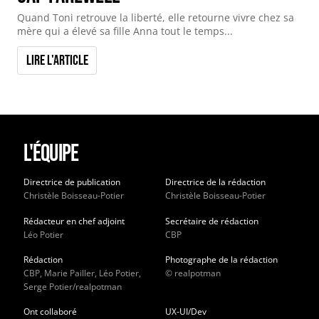
Quand Toni retrouve la liberté, elle retourne vivre chez sa
mère qui a élevé sa fille Anna tout le temps...
Lire l'article
L'équipe
Directrice de publication
Directrice de la rédaction
Christèle Boisseau-Potier
Christèle Boisseau-Potier
Rédacteur en chef adjoint
Secrétaire de rédaction
Léo Potier
CBP
Rédaction
Photographe de la rédaction
CBP, Marie Pailler, Léo Potier,
© realpotman
Serge Potier/realpotman
Ont collaboré
UX-UI/Dev