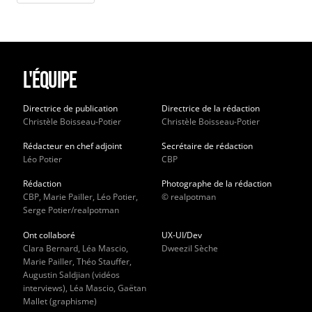
L'équipe
Directrice de publication
Directrice de la rédaction
Christèle Boisseau-Potier
Christèle Boisseau-Potier
Rédacteur en chef adjoint
Secrétaire de rédaction
Léo Potier
CBP
Rédaction
Photographe de la rédaction
CBP, Marie Pailler, Léo Potier,
© realpotman
Serge Potier/realpotman
Ont collaboré
UX-UI/Dev
Clara Bernard, Léa Mascio,
Dweezil Sèche
Marie Pailler, Théo Stauffer,
Augustin Saldjian (vidéos
interviews), Léa Mascio, Gaëtan
Mallet (graphisme)