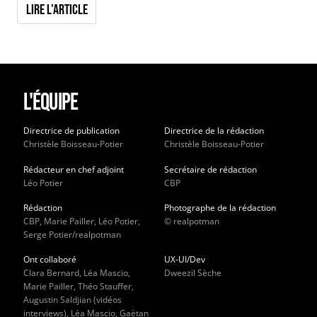
Lire l'article
L'équipe
Directrice de publication
Directrice de la rédaction
Christèle Boisseau-Potier
Christèle Boisseau-Potier
Rédacteur en chef adjoint
Secrétaire de rédaction
Léo Potier
CBP
Rédaction
Photographe de la rédaction
CBP, Marie Pailler, Léo Potier,
© realpotman
Serge Potier/realpotman
Ont collaboré
UX-UI/Dev
Clara Bernard, Léa Mascio,
Dweezil Sèche
Marie Pailler, Théo Stauffer,
Augustin Saldjian (vidéos
interviews), Léa Mascio, Gaëtan