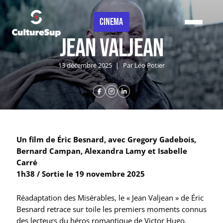
Panneau de gestion des cookies
CINEMA
Jean Valjean
13 décembre 2025
|
Par Léo Potier
Un film de Éric Besnard, avec Gregory Gadebois,
Bernard Campan, Alexandra Lamy et Isabelle
Carré
1h38 / Sortie le 19 novembre 2025
Réadaptation des Misérables, le « Jean Valjean » de Éric
Besnard retrace sur toile les premiers moments connus
des lecteurs du héros romantique de Victor Hugo.